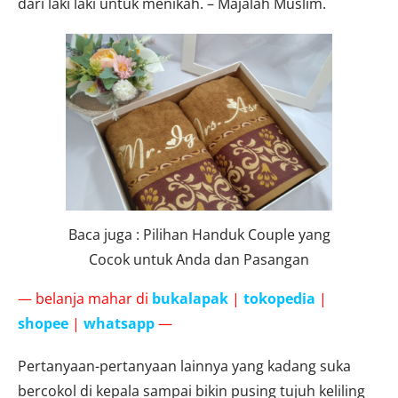
dari laki laki untuk menikah. – Majalah Muslim.
Baca juga : Pilihan Handuk Couple yang
Cocok untuk Anda dan Pasangan
— belanja mahar di
bukalapak
|
tokopedia
|
shopee
|
whatsapp
—
Pertanyaan-pertanyaan lainnya yang kadang suka
bercokol di kepala sampai bikin pusing tujuh keliling