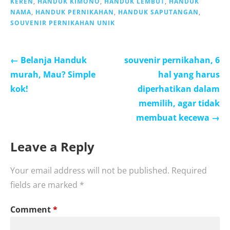
KEREN
,
HANDUK KIMONO
,
HANDUK LEMBUT
,
HANDUK
NAMA
,
HANDUK PERNIKAHAN
,
HANDUK SAPUTANGAN
,
SOUVENIR PERNIKAHAN UNIK
Post
← Belanja Handuk
souvenir pernikahan, 6
navigation
murah, Mau? Simple
hal yang harus
kok!
diperhatikan dalam
memilih, agar tidak
membuat kecewa →
Leave a Reply
Your email address will not be published.
Required
fields are marked
*
Comment
*