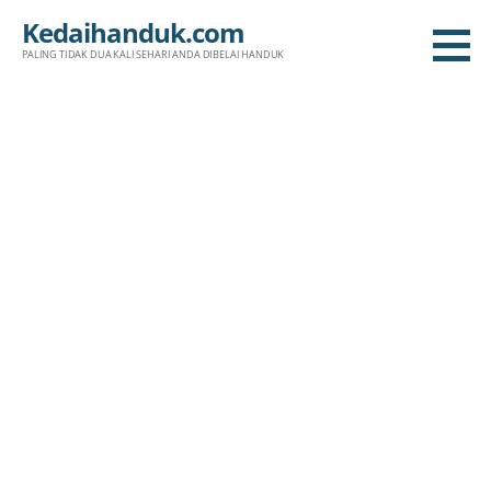
Skip
Kedaihanduk.com
to
PALING TIDAK DUA KALI SEHARI ANDA DIBELAI HANDUK
content