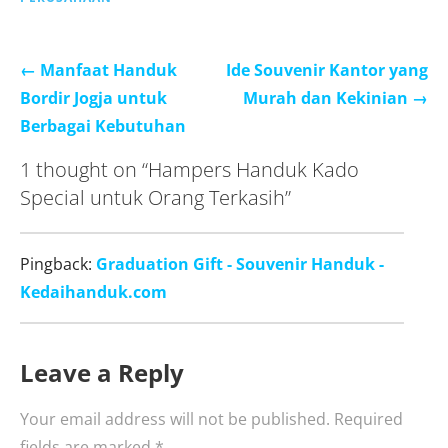
Post
← Manfaat Handuk
Ide Souvenir Kantor yang
navigation
Bordir Jogja untuk
Murah dan Kekinian →
Berbagai Kebutuhan
1 thought on
“Hampers Handuk Kado
Special untuk Orang Terkasih”
Pingback:
Graduation Gift - Souvenir Handuk -
Kedaihanduk.com
Leave a Reply
Your email address will not be published.
Required
fields are marked
*