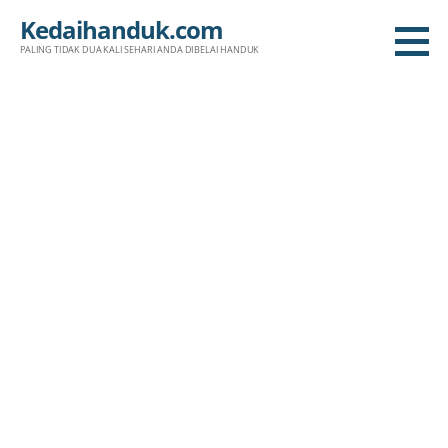
Skip
Kedaihanduk.com
to
PALING TIDAK DUA KALI SEHARI ANDA DIBELAI HANDUK
content