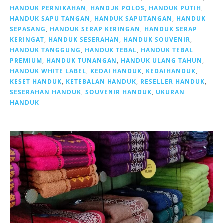
HANDUK PERNIKAHAN
,
HANDUK POLOS
,
HANDUK PUTIH
,
HANDUK SAPU TANGAN
,
HANDUK SAPUTANGAN
,
HANDUK
SEPASANG
,
HANDUK SERAP KERINGAN
,
HANDUK SERAP
KERINGAT
,
HANDUK SESERAHAN
,
HANDUK SOUVENIR
,
HANDUK TANGGUNG
,
HANDUK TEBAL
,
HANDUK TEBAL
PREMIUM
,
HANDUK TUNANGAN
,
HANDUK ULANG TAHUN
,
HANDUK WHITE LABEL
,
KEDAI HANDUK
,
KEDAIHANDUK
,
KESET HANDUK
,
KETEBALAN HANDUK
,
RESELLER HANDUK
,
SESERAHAN HANDUK
,
SOUVENIR HANDUK
,
UKURAN
HANDUK