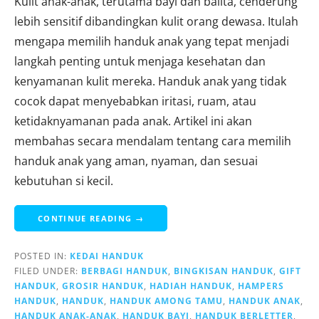
Kulit anak-anak, terutama bayi dan balita, cenderung
lebih sensitif dibandingkan kulit orang dewasa. Itulah
mengapa memilih handuk anak yang tepat menjadi
langkah penting untuk menjaga kesehatan dan
kenyamanan kulit mereka. Handuk anak yang tidak
cocok dapat menyebabkan iritasi, ruam, atau
ketidaknyamanan pada anak. Artikel ini akan
membahas secara mendalam tentang cara memilih
handuk anak yang aman, nyaman, dan sesuai
kebutuhan si kecil.
CONTINUE READING →
POSTED IN:
KEDAI HANDUK
FILED UNDER:
BERBAGI HANDUK
,
BINGKISAN HANDUK
,
GIFT
HANDUK
,
GROSIR HANDUK
,
HADIAH HANDUK
,
HAMPERS
HANDUK
,
HANDUK
,
HANDUK AMONG TAMU
,
HANDUK ANAK
,
HANDUK ANAK-ANAK
,
HANDUK BAYI
,
HANDUK BERLETTER
,