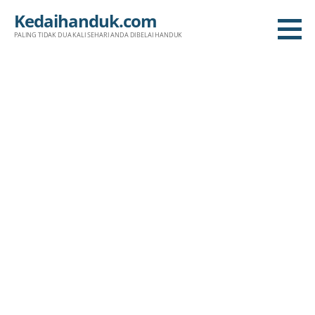
Skip
Kedaihanduk.com
to
PALING TIDAK DUA KALI SEHARI ANDA DIBELAI HANDUK
content