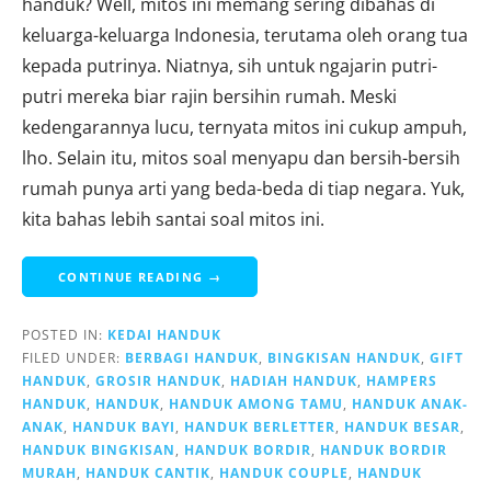
handuk? Well, mitos ini memang sering dibahas di
keluarga-keluarga Indonesia, terutama oleh orang tua
kepada putrinya. Niatnya, sih untuk ngajarin putri-
putri mereka biar rajin bersihin rumah. Meski
kedengarannya lucu, ternyata mitos ini cukup ampuh,
lho. Selain itu, mitos soal menyapu dan bersih-bersih
rumah punya arti yang beda-beda di tiap negara. Yuk,
kita bahas lebih santai soal mitos ini.
CONTINUE READING →
POSTED IN:
KEDAI HANDUK
FILED UNDER:
BERBAGI HANDUK
,
BINGKISAN HANDUK
,
GIFT
HANDUK
,
GROSIR HANDUK
,
HADIAH HANDUK
,
HAMPERS
HANDUK
,
HANDUK
,
HANDUK AMONG TAMU
,
HANDUK ANAK-
ANAK
,
HANDUK BAYI
,
HANDUK BERLETTER
,
HANDUK BESAR
,
HANDUK BINGKISAN
,
HANDUK BORDIR
,
HANDUK BORDIR
MURAH
,
HANDUK CANTIK
,
HANDUK COUPLE
,
HANDUK