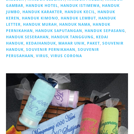
GAMBAR
,
HANDUK HOTEL
,
HANDUK ISTIMEWA
,
HANDUK
JUMBO
,
HANDUK KARAKTER
,
HANDUK KECIL
,
HANDUK
KEREN
,
HANDUK KIMONO
,
HANDUK LEMBUT
,
HANDUK
LETTER
,
HANDUK MURAH
,
HANDUK NAMA
,
HANDUK
PERNIKAHAN
,
HANDUK SAPUTANGAN
,
HANDUK SEPASANG
,
HANDUK SESERAHAN
,
HANDUK TANGGUNG
,
KEDAI
HANDUK
,
KEDAIHANDUK
,
MAHAR UNIK
,
PAKET
,
SOUVENIR
HANDUK
,
SOUVENIR PERNIKAHAN
,
SOUVENIR
PERUSAHAAN
,
VIRUS
,
VIRUS CORONA