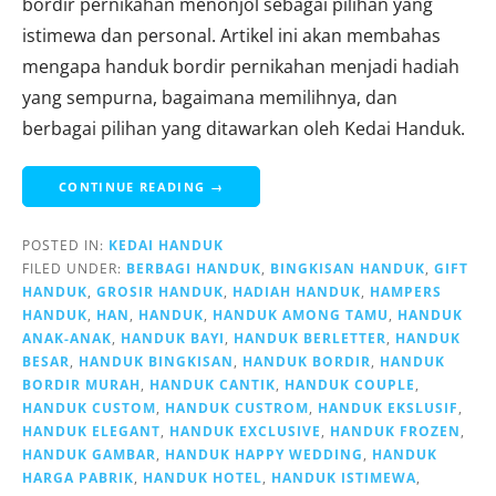
bordir pernikahan menonjol sebagai pilihan yang
istimewa dan personal. Artikel ini akan membahas
mengapa handuk bordir pernikahan menjadi hadiah
yang sempurna, bagaimana memilihnya, dan
berbagai pilihan yang ditawarkan oleh Kedai Handuk.
CONTINUE READING →
POSTED IN:
KEDAI HANDUK
FILED UNDER:
BERBAGI HANDUK
,
BINGKISAN HANDUK
,
GIFT
HANDUK
,
GROSIR HANDUK
,
HADIAH HANDUK
,
HAMPERS
HANDUK
,
HAN
,
HANDUK
,
HANDUK AMONG TAMU
,
HANDUK
ANAK-ANAK
,
HANDUK BAYI
,
HANDUK BERLETTER
,
HANDUK
BESAR
,
HANDUK BINGKISAN
,
HANDUK BORDIR
,
HANDUK
BORDIR MURAH
,
HANDUK CANTIK
,
HANDUK COUPLE
,
HANDUK CUSTOM
,
HANDUK CUSTROM
,
HANDUK EKSLUSIF
,
HANDUK ELEGANT
,
HANDUK EXCLUSIVE
,
HANDUK FROZEN
,
HANDUK GAMBAR
,
HANDUK HAPPY WEDDING
,
HANDUK
HARGA PABRIK
,
HANDUK HOTEL
,
HANDUK ISTIMEWA
,