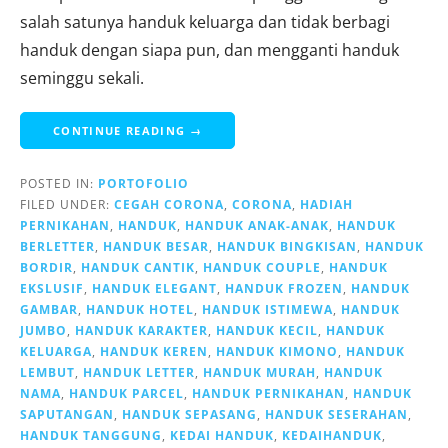
salah satunya handuk keluarga dan tidak berbagi
handuk dengan siapa pun, dan mengganti handuk
seminggu sekali.
CONTINUE READING →
POSTED IN:
PORTOFOLIO
FILED UNDER:
CEGAH CORONA
,
CORONA
,
HADIAH
PERNIKAHAN
,
HANDUK
,
HANDUK ANAK-ANAK
,
HANDUK
BERLETTER
,
HANDUK BESAR
,
HANDUK BINGKISAN
,
HANDUK
BORDIR
,
HANDUK CANTIK
,
HANDUK COUPLE
,
HANDUK
EKSLUSIF
,
HANDUK ELEGANT
,
HANDUK FROZEN
,
HANDUK
GAMBAR
,
HANDUK HOTEL
,
HANDUK ISTIMEWA
,
HANDUK
JUMBO
,
HANDUK KARAKTER
,
HANDUK KECIL
,
HANDUK
KELUARGA
,
HANDUK KEREN
,
HANDUK KIMONO
,
HANDUK
LEMBUT
,
HANDUK LETTER
,
HANDUK MURAH
,
HANDUK
NAMA
,
HANDUK PARCEL
,
HANDUK PERNIKAHAN
,
HANDUK
SAPUTANGAN
,
HANDUK SEPASANG
,
HANDUK SESERAHAN
,
HANDUK TANGGUNG
,
KEDAI HANDUK
,
KEDAIHANDUK
,