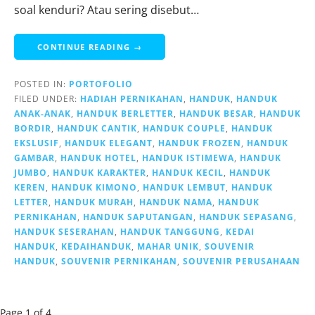
soal kenduri? Atau sering disebut…
CONTINUE READING →
POSTED IN:
PORTOFOLIO
FILED UNDER:
HADIAH PERNIKAHAN
,
HANDUK
,
HANDUK
ANAK-ANAK
,
HANDUK BERLETTER
,
HANDUK BESAR
,
HANDUK
BORDIR
,
HANDUK CANTIK
,
HANDUK COUPLE
,
HANDUK
EKSLUSIF
,
HANDUK ELEGANT
,
HANDUK FROZEN
,
HANDUK
GAMBAR
,
HANDUK HOTEL
,
HANDUK ISTIMEWA
,
HANDUK
JUMBO
,
HANDUK KARAKTER
,
HANDUK KECIL
,
HANDUK
KEREN
,
HANDUK KIMONO
,
HANDUK LEMBUT
,
HANDUK
LETTER
,
HANDUK MURAH
,
HANDUK NAMA
,
HANDUK
PERNIKAHAN
,
HANDUK SAPUTANGAN
,
HANDUK SEPASANG
,
HANDUK SESERAHAN
,
HANDUK TANGGUNG
,
KEDAI
HANDUK
,
KEDAIHANDUK
,
MAHAR UNIK
,
SOUVENIR
HANDUK
,
SOUVENIR PERNIKAHAN
,
SOUVENIR PERUSAHAAN
Post
Page 1 of 4