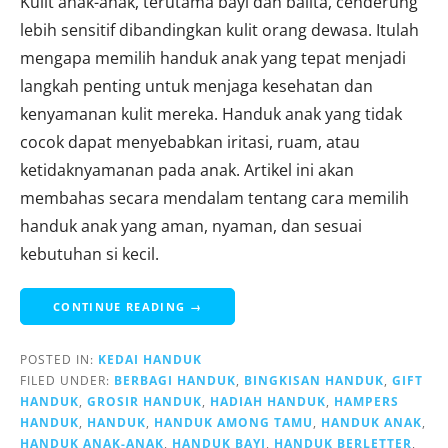
Kulit anak-anak, terutama bayi dan balita, cenderung
lebih sensitif dibandingkan kulit orang dewasa. Itulah
mengapa memilih handuk anak yang tepat menjadi
langkah penting untuk menjaga kesehatan dan
kenyamanan kulit mereka. Handuk anak yang tidak
cocok dapat menyebabkan iritasi, ruam, atau
ketidaknyamanan pada anak. Artikel ini akan
membahas secara mendalam tentang cara memilih
handuk anak yang aman, nyaman, dan sesuai
kebutuhan si kecil.
CONTINUE READING →
POSTED IN:
KEDAI HANDUK
FILED UNDER:
BERBAGI HANDUK
,
BINGKISAN HANDUK
,
GIFT
HANDUK
,
GROSIR HANDUK
,
HADIAH HANDUK
,
HAMPERS
HANDUK
,
HANDUK
,
HANDUK AMONG TAMU
,
HANDUK ANAK
,
HANDUK ANAK-ANAK
,
HANDUK BAYI
,
HANDUK BERLETTER
,