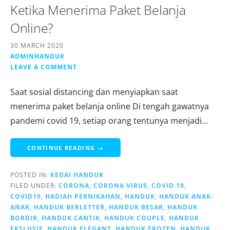
Ketika Menerima Paket Belanja
Online?
30 MARCH 2020
ADMINHANDUK
LEAVE A COMMENT
Saat sosial distancing dan menyiapkan saat
menerima paket belanja online Di tengah gawatnya
pandemi covid 19, setiap orang tentunya menjadi…
CONTINUE READING →
POSTED IN:
KEDAI HANDUK
FILED UNDER:
CORONA
,
CORONA VIRUS
,
COVID 19
,
COVID19
,
HADIAH PERNIKAHAN
,
HANDUK
,
HANDUK ANAK-
ANAK
,
HANDUK BERLETTER
,
HANDUK BESAR
,
HANDUK
BORDIR
,
HANDUK CANTIK
,
HANDUK COUPLE
,
HANDUK
EKSLUSIF
,
HANDUK ELEGANT
,
HANDUK FROZEN
,
HANDUK