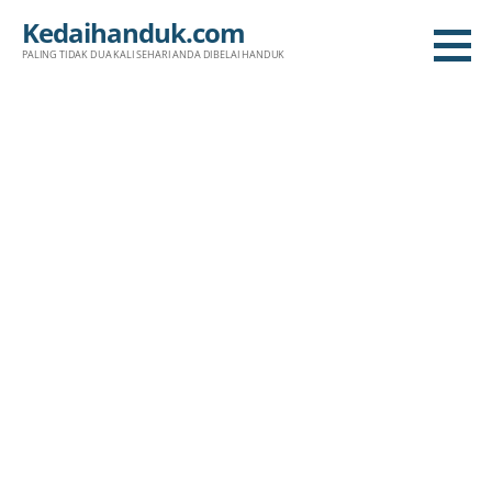
Skip
Kedaihanduk.com
to
PALING TIDAK DUA KALI SEHARI ANDA DIBELAI HANDUK
content