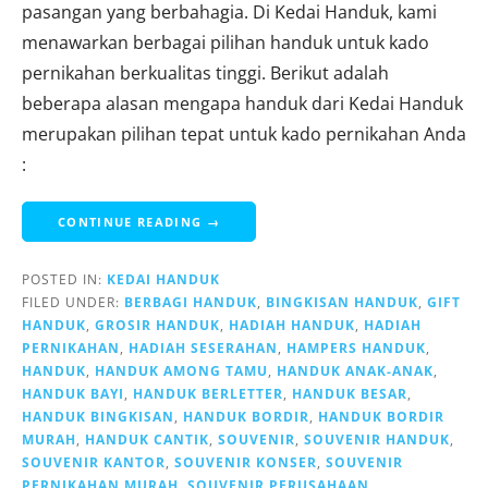
pasangan yang berbahagia. Di Kedai Handuk, kami
menawarkan berbagai pilihan handuk untuk kado
pernikahan berkualitas tinggi. Berikut adalah
beberapa alasan mengapa handuk dari Kedai Handuk
merupakan pilihan tepat untuk kado pernikahan Anda
:
CONTINUE READING →
POSTED IN:
KEDAI HANDUK
FILED UNDER:
BERBAGI HANDUK
,
BINGKISAN HANDUK
,
GIFT
HANDUK
,
GROSIR HANDUK
,
HADIAH HANDUK
,
HADIAH
PERNIKAHAN
,
HADIAH SESERAHAN
,
HAMPERS HANDUK
,
HANDUK
,
HANDUK AMONG TAMU
,
HANDUK ANAK-ANAK
,
HANDUK BAYI
,
HANDUK BERLETTER
,
HANDUK BESAR
,
HANDUK BINGKISAN
,
HANDUK BORDIR
,
HANDUK BORDIR
MURAH
,
HANDUK CANTIK
,
SOUVENIR
,
SOUVENIR HANDUK
,
SOUVENIR KANTOR
,
SOUVENIR KONSER
,
SOUVENIR
PERNIKAHAN MURAH
,
SOUVENIR PERUSAHAAN