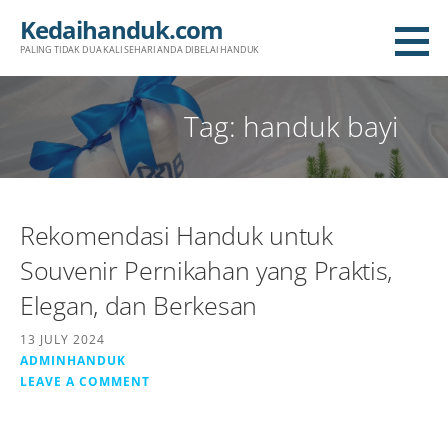
Skip
Kedaihanduk.com
to
PALING TIDAK DUA KALI SEHARI ANDA DIBELAI HANDUK
content
Tag: handuk bayi
Rekomendasi Handuk untuk
Souvenir Pernikahan yang Praktis,
Elegan, dan Berkesan
13 JULY 2024
ADMINHANDUK
LEAVE A COMMENT