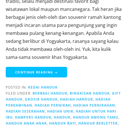
tradisi, selalu menjadi destinasi favorit bagi
wisatawan lokal maupun mancanegara. Tak heran jika
berbagai jenis oleh-oleh dan souvenir ramah kantong
menjadi incaran utama para pengunjung yang ingin
membawa pulang kenang-kenangan. Apabila Anda
sedang berlibur di Yogyakarta, rasanya sayang kalau
Anda tidak membawa oleh-oleh ini. Yuk, kita kulik
sama-sama souvenir khas Yogyakarta.
CONTINUE READING →
POSTED IN:
KEDAI HANDUK
FILED UNDER:
BERBAGI HANDUK
,
BINGKISAN HANDUK
,
GIFT
HANDUK
,
GROSIR HANDUK
,
HADIAH HANDUK
,
HADIAH
PERKAWINAN
,
HADIAH PERNIKAH
,
HADIAH PERNIKAHAN
,
HADIAH SESERAHAN
,
HADIAH UNIK
,
HADIAH UNTUK HARI
IBU
,
HAMPERS HANDUK
,
HANDUK
,
HANDUK AMONG TAMU
,
HANDUK ANAK-ANAK
,
HANDUK BAYI
,
HANDUK BERLETTER
,