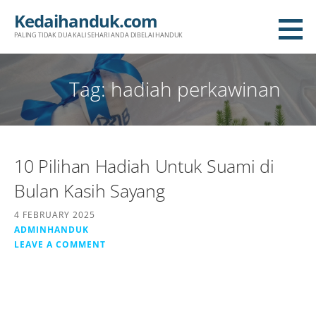
Skip
Kedaihanduk.com
to
PALING TIDAK DUA KALI SEHARI ANDA DIBELAI HANDUK
content
Tag: hadiah perkawinan
10 Pilihan Hadiah Untuk Suami di
Bulan Kasih Sayang
4 FEBRUARY 2025
ADMINHANDUK
LEAVE A COMMENT