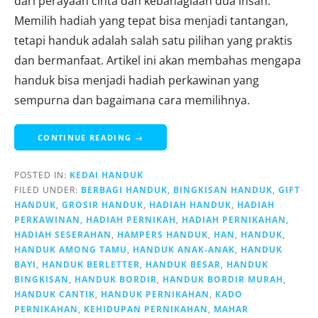
dari perayaan cinta dan kebahagiaan dua insan.
Memilih hadiah yang tepat bisa menjadi tantangan,
tetapi handuk adalah salah satu pilihan yang praktis
dan bermanfaat. Artikel ini akan membahas mengapa
handuk bisa menjadi hadiah perkawinan yang
sempurna dan bagaimana cara memilihnya.
CONTINUE READING →
POSTED IN:
KEDAI HANDUK
FILED UNDER:
BERBAGI HANDUK
,
BINGKISAN HANDUK
,
GIFT
HANDUK
,
GROSIR HANDUK
,
HADIAH HANDUK
,
HADIAH
PERKAWINAN
,
HADIAH PERNIKAH
,
HADIAH PERNIKAHAN
,
HADIAH SESERAHAN
,
HAMPERS HANDUK
,
HAN
,
HANDUK
,
HANDUK AMONG TAMU
,
HANDUK ANAK-ANAK
,
HANDUK
BAYI
,
HANDUK BERLETTER
,
HANDUK BESAR
,
HANDUK
BINGKISAN
,
HANDUK BORDIR
,
HANDUK BORDIR MURAH
,
HANDUK CANTIK
,
HANDUK PERNIKAHAN
,
KADO
PERNIKAHAN
,
KEHIDUPAN PERNIKAHAN
,
MAHAR