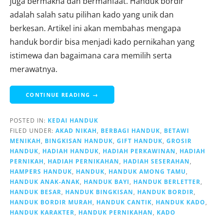
juga bermakna dan bermanfaat. Handuk bordir
adalah salah satu pilihan kado yang unik dan
berkesan. Artikel ini akan membahas mengapa
handuk bordir bisa menjadi kado pernikahan yang
istimewa dan bagaimana cara memilih serta
merawatnya.
CONTINUE READING →
POSTED IN:
KEDAI HANDUK
FILED UNDER:
AKAD NIKAH
,
BERBAGI HANDUK
,
BETAWI
MENIKAH
,
BINGKISAN HANDUK
,
GIFT HANDUK
,
GROSIR
HANDUK
,
HADIAH HANDUK
,
HADIAH PERKAWINAN
,
HADIAH
PERNIKAH
,
HADIAH PERNIKAHAN
,
HADIAH SESERAHAN
,
HAMPERS HANDUK
,
HANDUK
,
HANDUK AMONG TAMU
,
HANDUK ANAK-ANAK
,
HANDUK BAYI
,
HANDUK BERLETTER
,
HANDUK BESAR
,
HANDUK BINGKISAN
,
HANDUK BORDIR
,
HANDUK BORDIR MURAH
,
HANDUK CANTIK
,
HANDUK KADO
,
HANDUK KARAKTER
,
HANDUK PERNIKAHAN
,
KADO