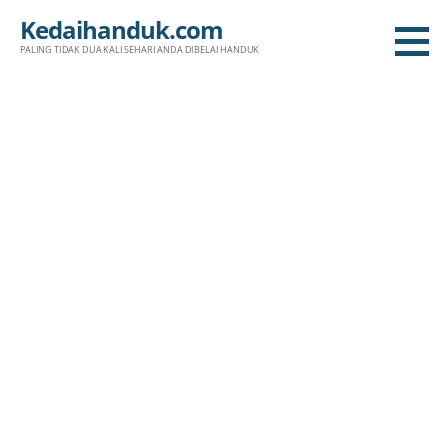
Skip
Kedaihanduk.com
to
PALING TIDAK DUA KALI SEHARI ANDA DIBELAI HANDUK
content